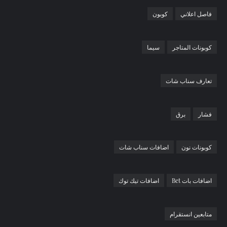
فاصل اعلاني
كوبون
كوبونات المتاجر
سيما
تعارف سناب شات
فشار
برق
كوبونات نون
اضافات سناب شات
اضافات بات Bet
اضافات تيك توك
متابعين انستقرام