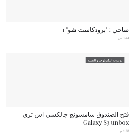
صاحي : "برودكاست شو" 1
5:44 ص
يوتيوب التكنولوجيا و التقنية
فتح الصندوق سامسونج جالكسي اس ثري
Galaxy S3 unbox
4:58 م