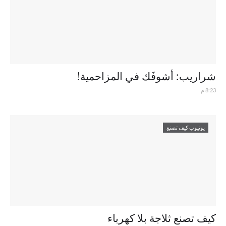
شراريب: أشوفَك في المزاحمية!
8:23 م
يوتيوب كيف تصنع
كيف تصنع ثلاجة بلا كهرباء