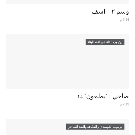
وسم ٢ - اسف
9:14 م
يوتيوب الفائدة و النقد البناء
صاحي : "يطبعون" 14
9:13 م
يوتيوب الكوميدي و الفكاهة والنقد الساخر