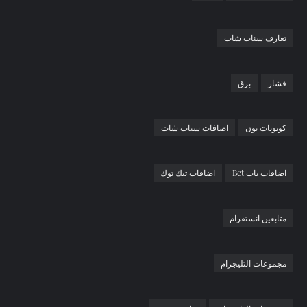
تعارف سناب شات
فشار
برق
كوبونات نون
اضافات سناب شات
اضافات بات Bet
اضافات تيك توك
متابعين انستقرام
مجموعات التليجرام