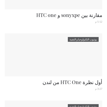
مقارنة بين sonyxpe و HTC one
5:12 م
يوتيوب التكنولوجيا و التقنية
أول نظرة HTC One من لندن
3:27 م
يوتيوب التكنولوجيا و التقنية