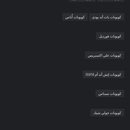
كوبونات باث أند بودى
كوبونات أُناس
كوبونات فورديل
كوبونات علي اكسبريس
كوبونات إتش أند أم H&M
كوبونات نسناس
كوبونات جولي شيك